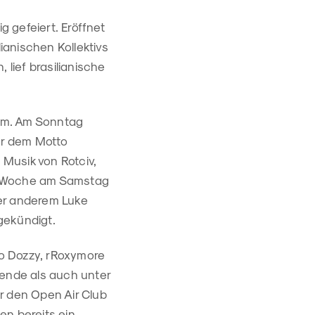
 gefeiert. Eröffnet
anischen Kollektivs
lief brasilianische
mm. Am Sonntag
ter dem Motto
t Musik von Rotciv,
en Woche am Samstag
nter anderem Luke
gekündigt.
o Dozzy, rRoxymore
ende als auch unter
r den Open Air Club
en
bereits ein