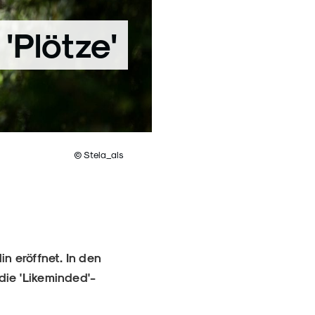
'Plötze'
© Stela_als
n eröffnet. In den
ie 'Likeminded'-