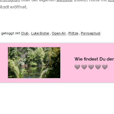
Stadt eröffnet.
 getaggt mit
Club
,
Luke Slater
,
Open Air
,
Plötze
,
Pornceptual
Wie findest Du den