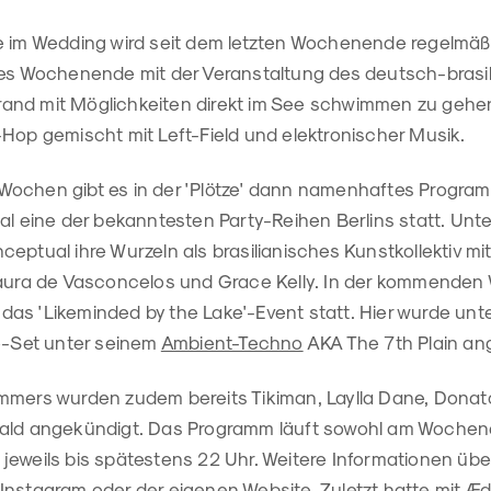
e im Wedding wird seit dem letzten Wochenende regelmäßig
tes Wochenende mit der Veranstaltung des deutsch-brasili
nd mit Möglichkeiten direkt im See schwimmen zu gehen, 
-Hop gemischt mit Left-Field und elektronischer Musik.
Wochen gibt es in der 'Plötze' dann namenhaftes Progra
ual eine der bekanntesten Party-Reihen Berlins statt. Un
ornceptual ihre Wurzeln als brasilianisches Kunstkollektiv mi
 Laura de Vasconcelos und Grace Kelly. In der kommend
nn das 'Likeminded by the Lake'-Event statt. Hier wurde u
ve-Set unter seinem
Ambient-Techno
AKA The 7th Plain an
mmers wurden zudem bereits Tikiman, Laylla Dane, Donat
wald angekündigt. Das Programm läuft sowohl am Wochen
jeweils bis spätestens 22 Uhr. Weitere Informationen übe
Instagram
oder der eigenen
Website
. Zuletzt hatte mit
Æd