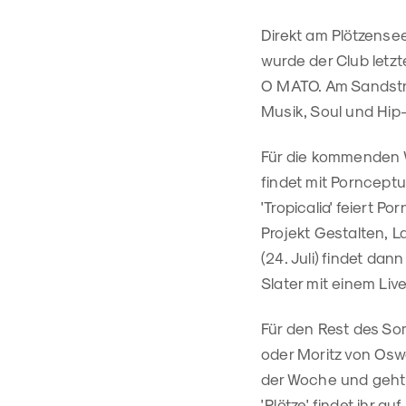
Direkt am Plötzense
wurde der Club letz
O MATO. Am Sandstra
Musik, Soul und Hip
Für die kommenden 
findet mit Porncept
'Tropicalia' feiert P
Projekt Gestalten,
(24. Juli) findet da
Slater mit einem Li
Für den Rest des So
oder Moritz von Os
der Woche und geht 
'Plötze' findet ihr auf