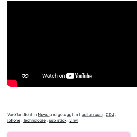
Veröffentlicht in
News
und getaggt mit
boiler room
,
CDJ
,
iphone
,
Technologie
,
usb stick
,
vinyl