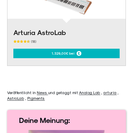
Arturia AstroLab
(18)
1.329,00€ bei
Veröffentlicht in
News
und getaggt mit
Analog Lab
,
arturia
,
AstroLab
,
Pigments
Deine
Meinung: