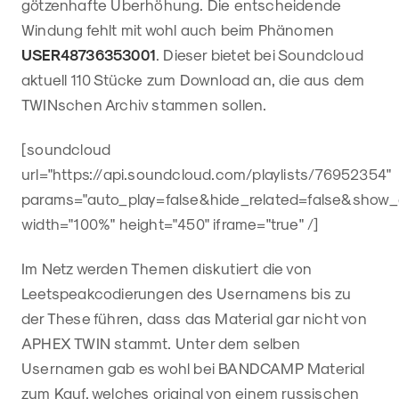
götzenhafte Überhöhung. Die entscheidende
Windung fehlt mit wohl auch beim Phänomen
USER48736353001
. Dieser bietet bei Soundcloud
aktuell 110 Stücke zum Download an, die aus dem
TWINschen Archiv stammen sollen.
[soundcloud
url="https://api.soundcloud.com/playlists/76952354"
params="auto_play=false&hide_related=false&show
width="100%" height="450" iframe="true" /]
Im Netz werden Themen diskutiert die von
Leetspeakcodierungen des Usernamens bis zu
der These führen, dass das Material gar nicht von
APHEX TWIN stammt. Unter dem selben
Usernamen gab es wohl bei BANDCAMP Material
zum Kauf, welches original von einem russischen