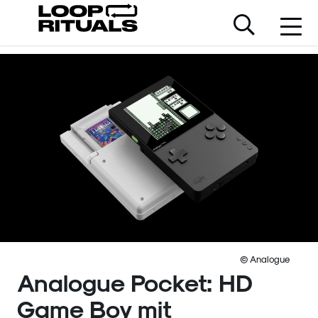
© Analogue
Analogue Pocket: HD
Game Boy mit