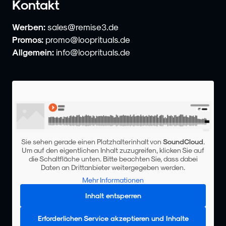
Kontakt
Werben:
sales@remise3.de
Promos:
promo@looprituals.de
Allgemein:
info@looprituals.de
Sie sehen gerade einen Platzhalterinhalt von
SoundCloud
.
Um auf den eigentlichen Inhalt zuzugreifen, klicken Sie auf
die Schaltfläche unten. Bitte beachten Sie, dass dabei
Daten an Drittanbieter weitergegeben werden.
Mehr Informationen
Inhalt entsperren
Erforderlichen Service akzeptieren und Inhalte