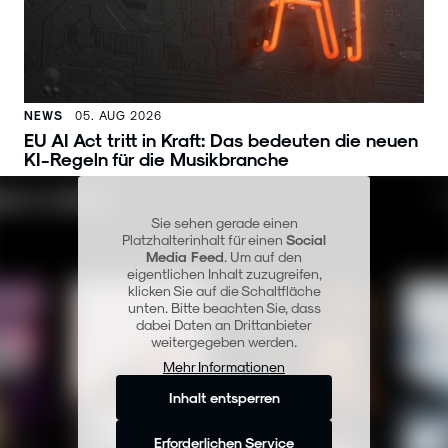
NEWS
05. AUG 2026
EU AI Act tritt in Kraft: Das bedeuten die neuen
KI-Regeln für die Musikbranche
Sie sehen gerade einen
Platzhalterinhalt für einen
Social
Media Feed
. Um auf den
eigentlichen Inhalt zuzugreifen,
klicken Sie auf die Schaltfläche
unten. Bitte beachten Sie, dass
dabei Daten an Drittanbieter
weitergegeben werden.
Mehr Informationen
Inhalt entsperren
Erforderlichen Service